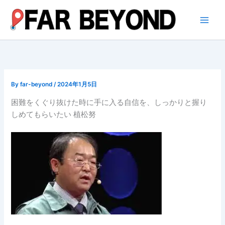
内
容
を
ス
キ
ッ
プ
By
far-beyond
/
2024年1月5日
困難をくぐり抜けた時に手に入る自信を、しっかりと握り
しめてもらいたい 植松努