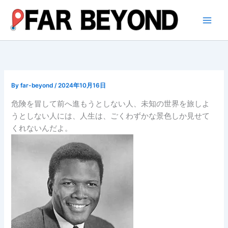
内
容
を
ス
キ
ッ
プ
By
far-beyond
/
2024年10月16日
危険を冒して前へ進もうとしない人、未知の世界を旅しよ
うとしない人には、人生は、ごくわずかな景色しか見せて
くれないんだよ。