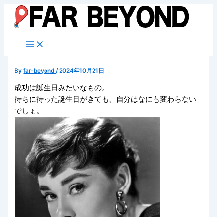
内
容
を
ス
キ
ッ
By
far-beyond
/
2024年10月21日
プ
成功は誕生日みたいなもの。
待ちに待った誕生日がきても、自分はなにも変わらない
でしょ。