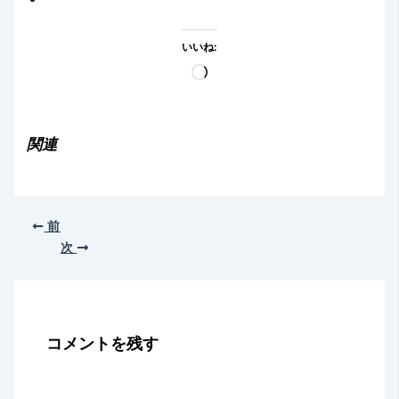
いいね:
読
み
込
み
関連
中…
前
次
コメントを残す