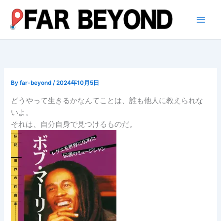
内
容
を
ス
キ
ッ
プ
By
far-beyond
/
2024年10月5日
どうやって生きるかなんてことは、誰も他人に教えられな
いよ。
それは、自分自身で見つけるものだ。