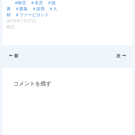
#格言 ＃名言 ＃急
募 ＃募集 ＃採用 ＃人
材 ＃ファービヨンド
2019年7月21日
格言
前
次
コメントを残す