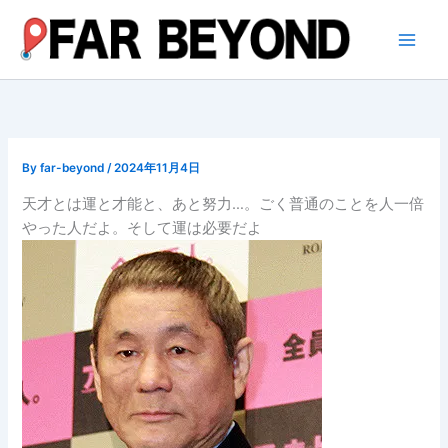
内
容
を
ス
キ
ッ
プ
By
far-beyond
/
2024年11月4日
天才とは運と才能と、あと努力…。ごく普通のことを人一倍
やった人だよ。そして運は必要だよ