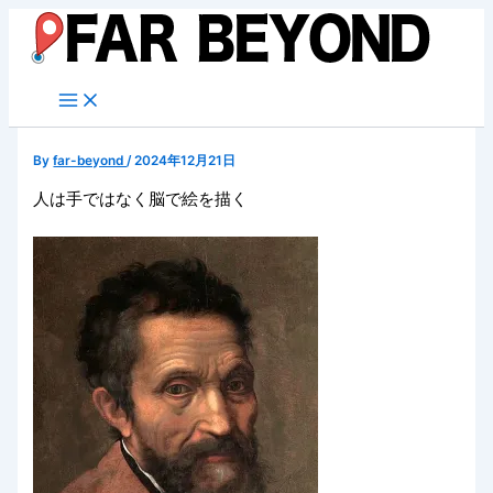
内
容
を
ス
キ
ッ
By
far-beyond
/
2024年12月21日
プ
人は手ではなく脳で絵を描く