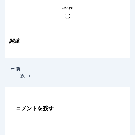
いいね:
読
み
込
み
関連
中…
前
次
コメントを残す