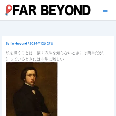
内
容
を
ス
キ
ッ
プ
By
far-beyond
/
2024年12月27日
絵を描くことは、描く方法を知らないときには簡単だが、
知っているときには非常に難しい