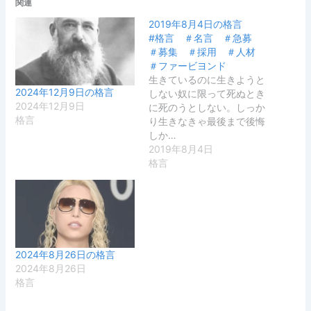
関連
2019年8月4日の格言
#格言 ＃名言 ＃急募
＃募集 ＃採用 ＃人材
＃ファービヨンド
生きているのに生きようと
2024年12月9日の格言
しない奴に限って死ぬとき
2024年12月9日
に死のうとしない。しっか
格言
り生きなきゃ最後まで後悔
しか…
2019年8月4日
格言
2024年8月26日の格言
2024年8月26日
格言