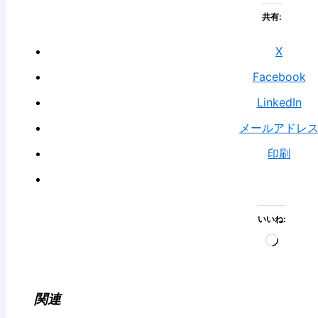
共有:
X
Facebook
LinkedIn
メールアドレ
印刷
いいね:
読
み
込
み
関連
中…