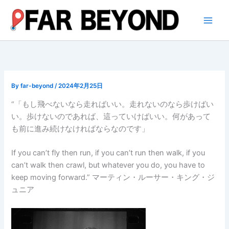
内
容
を
ス
キ
ッ
プ
By
far-beyond
/
2024年2月25日
“「もし飛べないなら走ればいい。走れないのなら歩けばい
い。歩けないのであれば、這っていけばいい。何があって
も前に進み続けなければならなのです」
If you can’t fly then run, if you can’t run then walk, if you
can’t walk then crawl, but whatever you do, you have to
keep moving forward.” マーティン・ルーサー・キング・ジ
ュニア