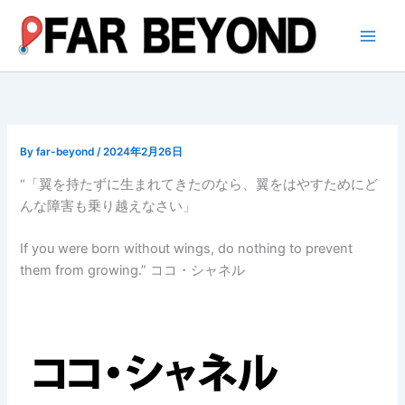
内
容
を
ス
キ
ッ
プ
By
far-beyond
/
2024年2月26日
“「翼を持たずに生まれてきたのなら、翼をはやすためにど
んな障害も乗り越えなさい」
If you were born without wings, do nothing to prevent
them from growing.” ココ・シャネル