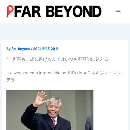
内
容
を
ス
キ
ッ
プ
By
far-beyond
/
2024年2月29日
“「何事も、成し遂げるまではいつも不可能に見える」
It always seems impossible until it’s done.” ネルソン・マン
デラ