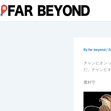
内
容
を
ス
キ
ッ
プ
By
far-beyond
/
2
チャンピオン
だ。チャンピ
鷹村守