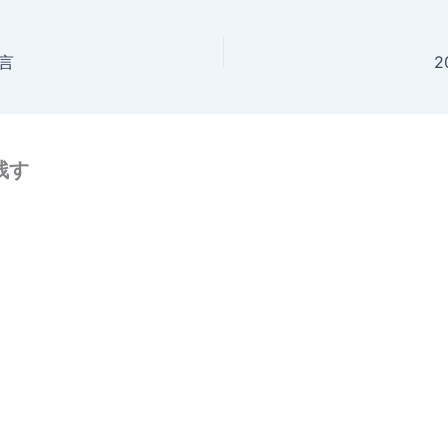
格言
2
残す