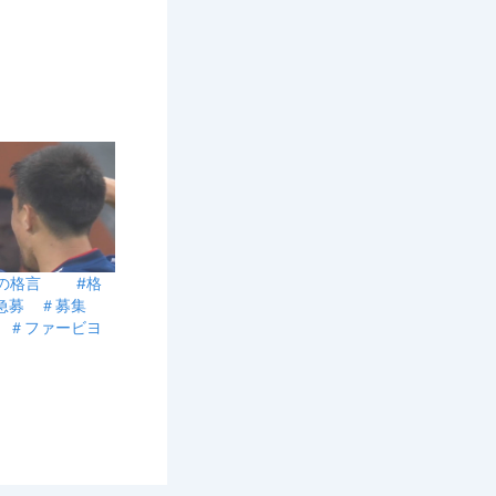
2日の格言 #格
＃急募 ＃募集
 ＃ファービヨ