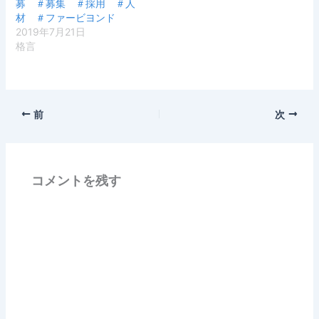
募 ＃募集 ＃採用 ＃人
材 ＃ファービヨンド
2019年7月21日
格言
前
次
コメントを残す