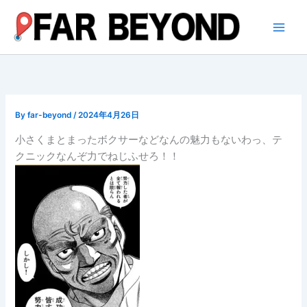
内
容
を
ス
キ
ッ
プ
By
far-beyond
/
2024年4月26日
小さくまとまったボクサーなどなんの魅力もないわっ、テ
クニックなんぞ力でねじふせろ！！