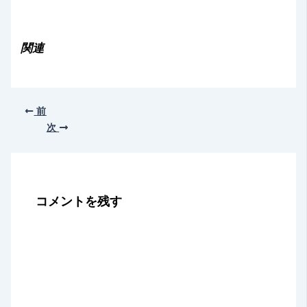
み
込
み
関連
中…
前
次
コメントを残す