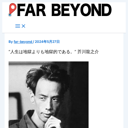
内
容
を
ス
キ
ッ
By
far-beyond
/
2024年5月27日
プ
“人生は地獄よりも地獄的である。” 芥川龍之介