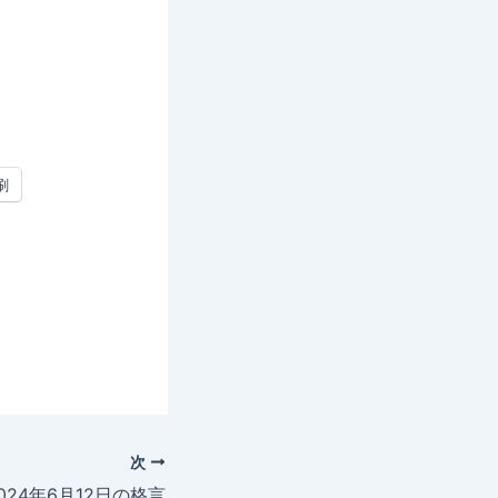
刷
次
024年6月12日の格言