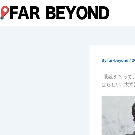
内
容
を
ス
キ
ッ
プ
By
far-beyond
/
2
“眼鏡をとって
ばらしい” 太宰