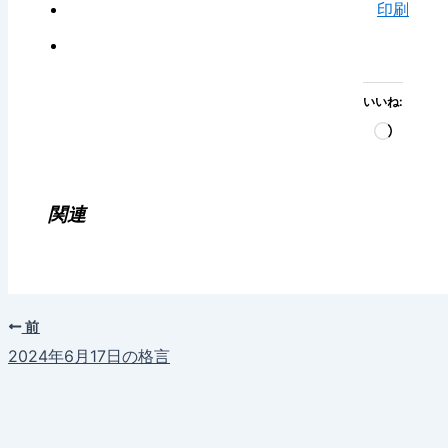
印刷
いいね:
読
み
込
み
関連
中…
前
2024年6月17日の格言