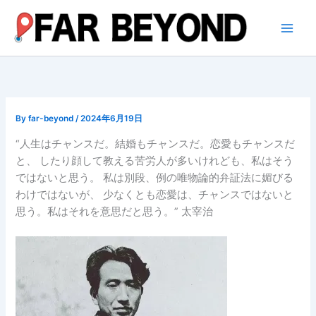
内
容
を
ス
キ
ッ
プ
By
far-beyond
/
2024年6月19日
“人生はチャンスだ。結婚もチャンスだ。恋愛もチャンスだ
と、 したり顔して教える苦労人が多いけれども、私はそう
ではないと思う。 私は別段、例の唯物論的弁証法に媚びる
わけではないが、 少なくとも恋愛は、チャンスではないと
思う。私はそれを意思だと思う。” 太宰治