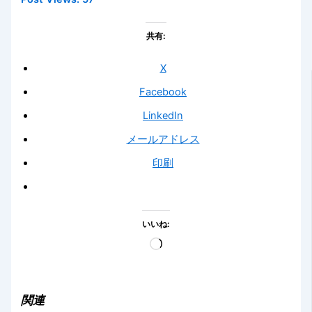
共有:
X
Facebook
LinkedIn
メールアドレス
印刷
いいね:
読
み
込
み
関連
中…