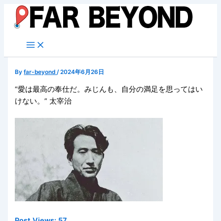
内
容
を
ス
キ
ッ
By
far-beyond
/
2024年6月26日
プ
“愛は最高の奉仕だ。みじんも、自分の満足を思ってはい
けない。” 太宰治
Post Views:
57