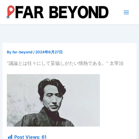
内
容
を
ス
キ
ッ
プ
By
far-beyond
/
2024年6月27日
“議論とは往々にして妥協しがたい情熱である。” 太宰治
Post Views:
61