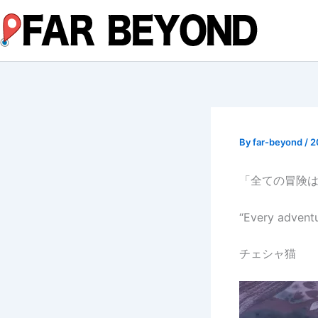
内
容
を
ス
キ
ッ
プ
By
far-beyond
/
2
「全ての冒険
“Every adventur
チェシャ猫