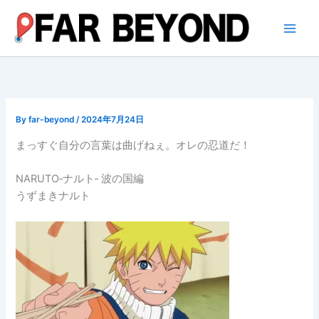
内
容
を
ス
キ
ッ
プ
By
far-beyond
/
2024年7月24日
まっすぐ自分の言葉は曲げねぇ。オレの忍道だ！
NARUTO‐ナルト‐ 波の国編
うずまきナルト