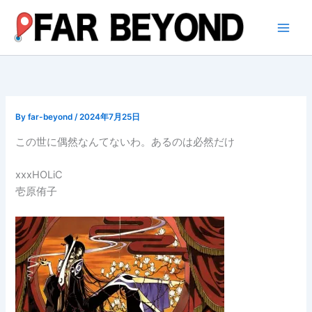
内
容
を
ス
キ
ッ
プ
By
far-beyond
/
2024年7月25日
この世に偶然なんてないわ。あるのは必然だけ
xxxHOLiC
壱原侑子