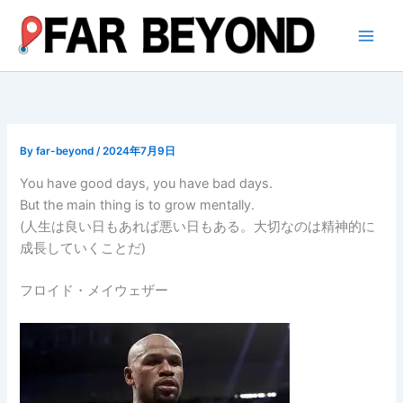
内
容
を
ス
キ
ッ
プ
By
far-beyond
/
2024年7月9日
You have good days, you have bad days.
But the main thing is to grow mentally.
(人生は良い日もあれば悪い日もある。大切なのは精神的に
成長していくことだ)
フロイド・メイウェザー