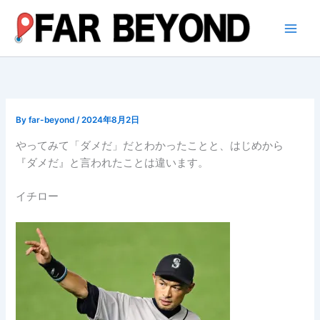
内
容
を
ス
キ
ッ
プ
By
far-beyond
/
2024年8月2日
やってみて「ダメだ」だとわかったことと、はじめから
『ダメだ』と言われたことは違います。
イチロー