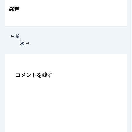
み
関連
中…
前
次
コメントを残す