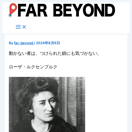
内
容
を
ス
キ
ッ
By
far-beyond
/
2024年8月6日
プ
動かない者は、つけられた鎖にも気づかない。
ローザ・ルクセンブルク