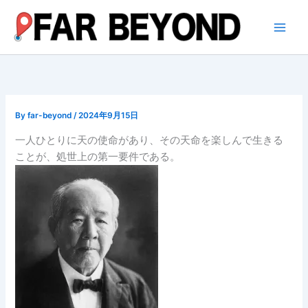
内
容
を
ス
キ
ッ
プ
By
far-beyond
/
2024年9月15日
一人ひとりに天の使命があり、その天命を楽しんで生きる
ことが、処世上の第一要件である。