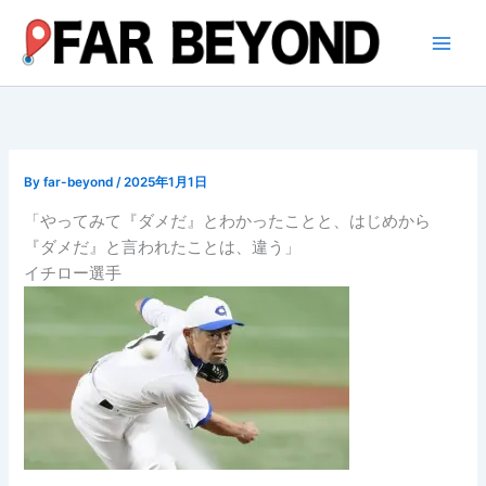
内
容
を
ス
キ
ッ
プ
By
far-beyond
/
2025年1月1日
「やってみて『ダメだ』とわかったことと、はじめから
『ダメだ』と言われたことは、違う」
イチロー選手