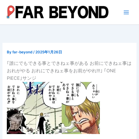
内
容
を
ス
キ
ッ
プ
By
far-beyond
/
2025年1月26日
｢誰にでもできる事とできねェ事がある お前にできねェ事は
おれがやる おれにできねェ事をお前がやれ!!!｣ ｢ONE
PIECE｣サンジ