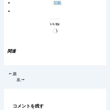
印刷
いいね:
読
み
込
み
関連
中…
前
次
コメントを残す