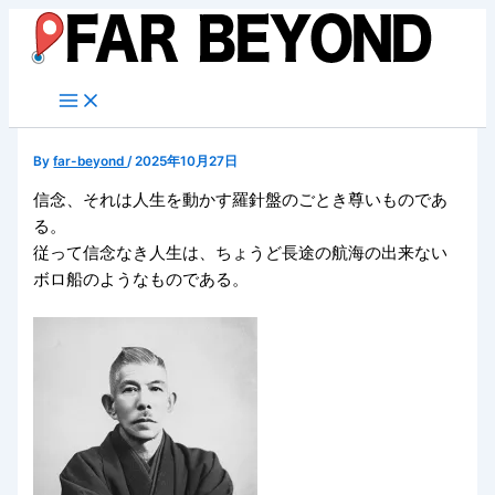
内
容
を
ス
キ
ッ
By
far-beyond
/
2025年10月27日
プ
信念、それは人生を動かす羅針盤のごとき尊いものであ
る。
従って信念なき人生は、ちょうど長途の航海の出来ない
ボロ船のようなものである。