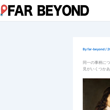
内
容
を
ス
キ
ッ
プ
By
far-beyond
/
2
同一の事柄に
見がいくつか