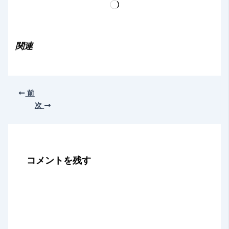
読
み
込
み
関連
中…
前
次
コメントを残す