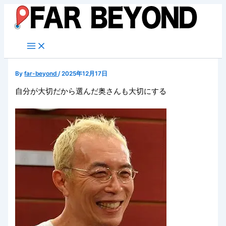
内
容
を
ス
キ
ッ
By
far-beyond
/
2025年12月17日
プ
自分が大切だから選んだ奥さんも大切にする