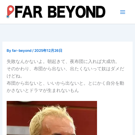
内
容
を
ス
キ
ッ
プ
By
far-beyond
/
2025年12月26日
失敗なんかないよ。朝起きて、夜布団に入れば大成功。
そのかわり、布団から出ない、出たくないって奴はダメだ
けどね。
布団から出ないと、いいから出ないと。とにかく自分を動
かさないとドラマが生まれないもん