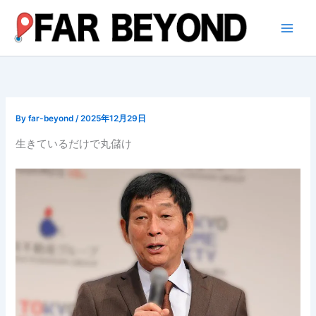
内
容
を
ス
キ
ッ
プ
By
far-beyond
/
2025年12月29日
生きているだけで丸儲け