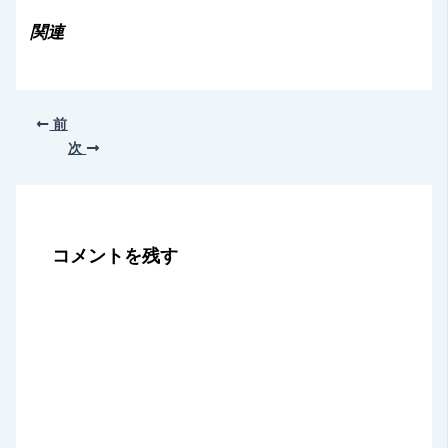
込
み
関連
中…
前
次
コメントを残す