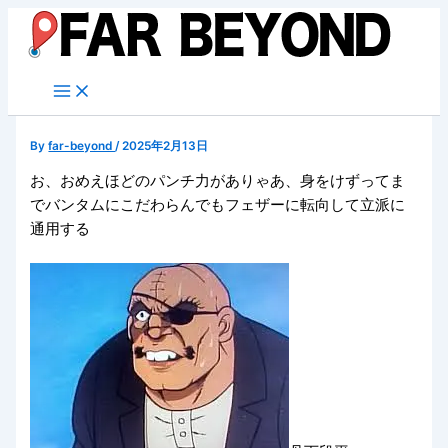
内
容
を
ス
キ
ッ
By
far-beyond
/
2025年2月13日
プ
お、おめえほどのパンチ力がありゃあ、身をけずってま
でバンタムにこだわらんでもフェザーに転向して立派に
通用する