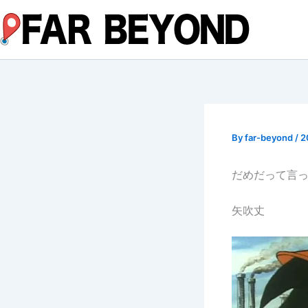
内
容
を
ス
キ
ッ
プ
By
far-beyond
/
2
だめだって言
矢吹丈