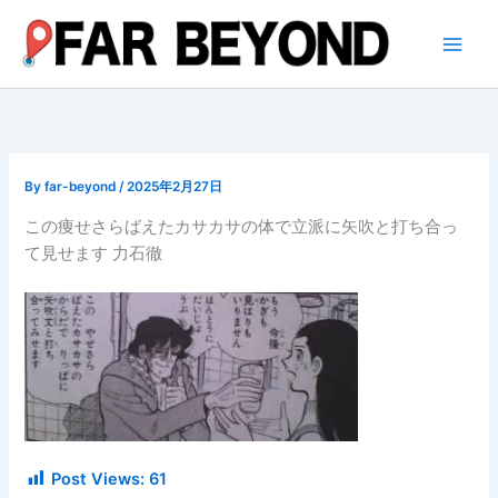
内
容
を
ス
キ
ッ
プ
By
far-beyond
/
2025年2月27日
この痩せさらばえたカサカサの体で立派に矢吹と打ち合っ
て見せます 力石徹
Post Views:
61