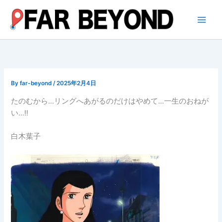
内
容
を
ス
キ
ッ
プ
By
far-beyond
/
2025年2月4日
たのむから…リングへあがるのだけはやめて…一生のおねが
い…!!
白木葉子