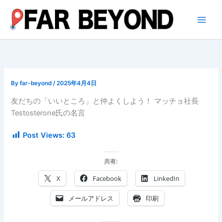
内
容
を
ス
キ
ッ
プ
By
far-beyond
/
2025年4月4日
友だちの「いいところ」と仲よくしよう！ マッチョ社長
Testosterone氏の名言
Post Views:
63
共有:
X
Facebook
LinkedIn
メールアドレス
印刷