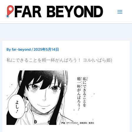
内
容
を
ス
キ
ッ
プ
By
far-beyond
/
2025年5月14日
私にできることを精一杯がんばろう！ ヨル(いばら姫)