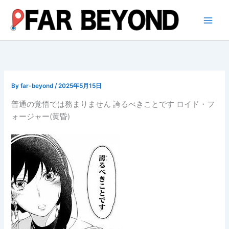
内
容
を
ス
キ
ッ
プ
By
far-beyond
/
2025年5月15日
普通の覚悟では務まりません 誇るべきことです ロイド・フ
ォージャー(黄昏)