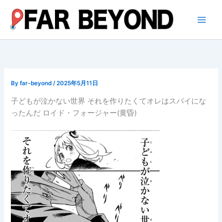
内
容
を
ス
キ
ッ
プ
By
far-beyond
/
2025年5月11日
子どもが泣かない世界 それを作りたくてオレはスパイにな
ったんだ ロイド・フォージャー(黄昏)