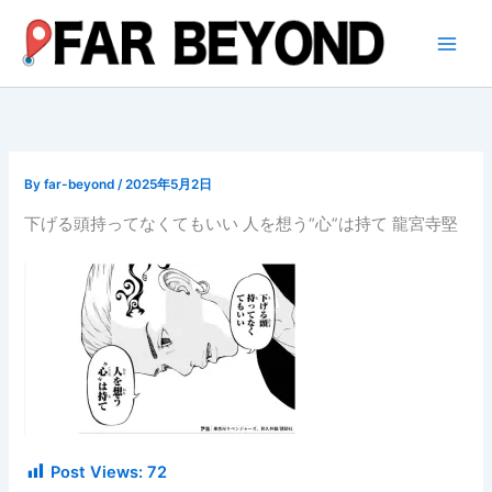
内
容
を
ス
キ
ッ
プ
By
far-beyond
/
2025年5月2日
下げる頭持ってなくてもいい 人を想う“心”は持て 龍宮寺堅
Post Views:
72