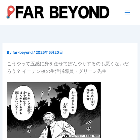
内
容
を
ス
キ
ッ
プ
By
far-beyond
/
2025年5月20日
こうやって五感に身を任せてぼんやりするのも悪くないだ
ろう？ イーデン校の生活指導員・グリーン先生