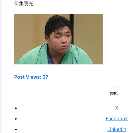
伊集院光
Post Views:
67
共有:
X
Facebook
LinkedIn