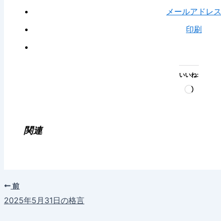
メールアドレ
印刷
いいね:
読
み
込
み
関連
中…
前
2025年5月31日の格言