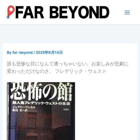
内
容
を
ス
キ
ッ
プ
By
far-beyond
/
2025年6月14日
誰も悲惨な目になんて遭っちゃいない。お楽しみが悲劇に
変わっただけなのさ。 フレデリック・ウェスト