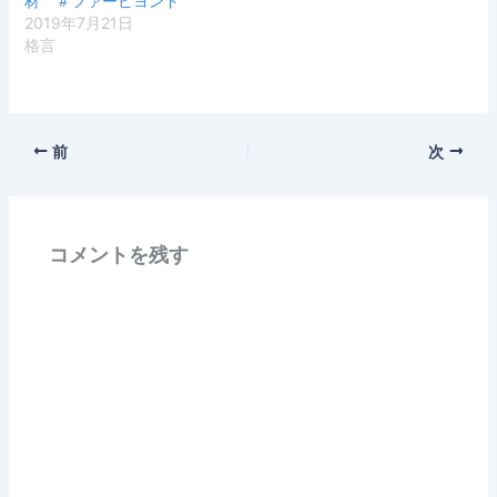
材 ＃ファービヨンド
2019年7月21日
格言
前
次
コメントを残す