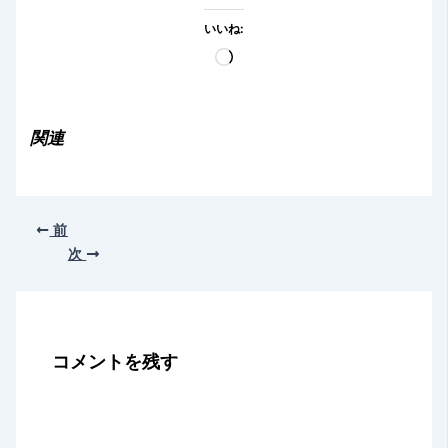
いいね:
読
み
込
み
関連
中…
前
次
コメントを残す