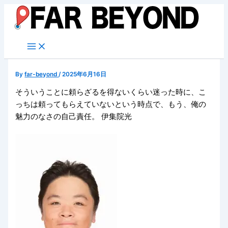
内
容
を
ス
キ
ッ
By
far-beyond
/
2025年6月16日
プ
そういうことに頼らざるを得ないくらい迷った時に、こ
っちは頼ってもらえていないという時点で、もう、俺の
魅力のなさの自己責任。 伊集院光