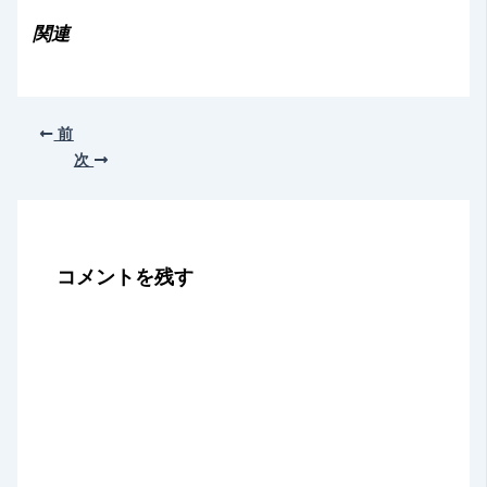
み
関連
中…
前
次
コメントを残す