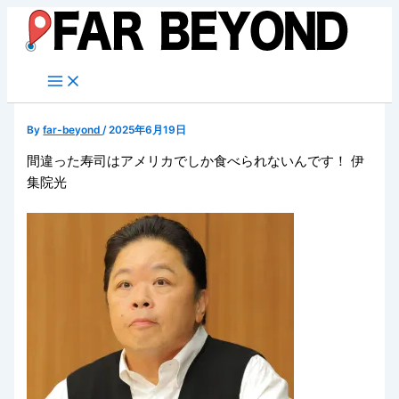
内
容
を
ス
キ
ッ
By
far-beyond
/
2025年6月19日
プ
間違った寿司はアメリカでしか食べられないんです！ 伊
集院光