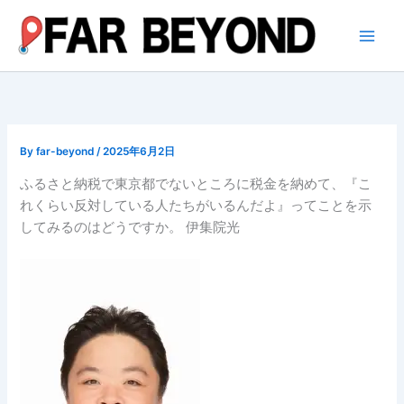
内
容
を
ス
キ
ッ
プ
By
far-beyond
/
2025年6月2日
ふるさと納税で東京都でないところに税金を納めて、『こ
れくらい反対している人たちがいるんだよ』ってことを示
してみるのはどうですか。 伊集院光