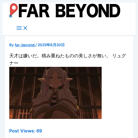
内
容
を
ス
キ
ッ
By
far-beyond
/
2025年6月20日
プ
天才は嫌いだ。積み重ねたものの美しさが無い。 リュグ
ナー
Post Views:
69