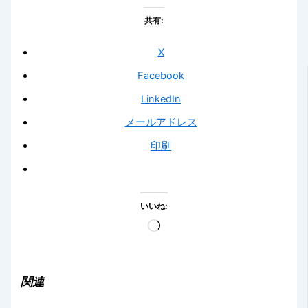
共有:
X
Facebook
LinkedIn
メールアドレス
印刷
いいね:
読
み
込
み
関連
中…