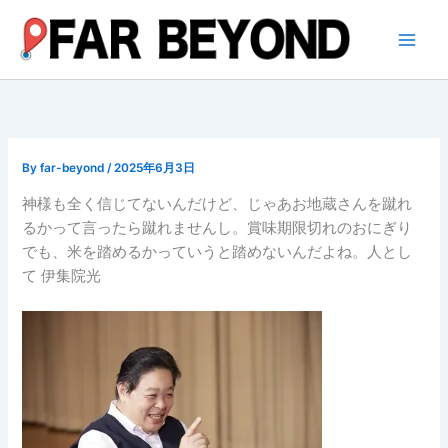
内
容
を
ス
キ
ッ
プ
By
far-beyond
/
2025年6月3日
神様も全く信じてないんだけど、じゃあお地蔵さんを蹴れ
るかって言ったら蹴れませんし。賞味期限切れのおにぎり
でも、米を踏めるかっていうと踏めないんだよね。人とし
て 伊集院光